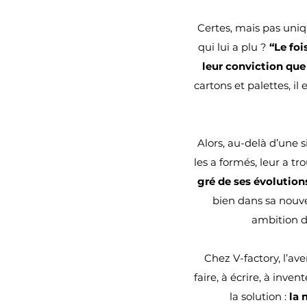
Certes, mais pas uniqu
qui lui a plu ?
“
Le foi
leur conviction que 
cartons et palettes, i
Alors, au-delà d’une s
les a formés, leur a tr
gré de ses évolution
bien dans sa nouve
ambition d
Chez V-factory, l’av
faire, à écrire, à inve
la solution :
la 