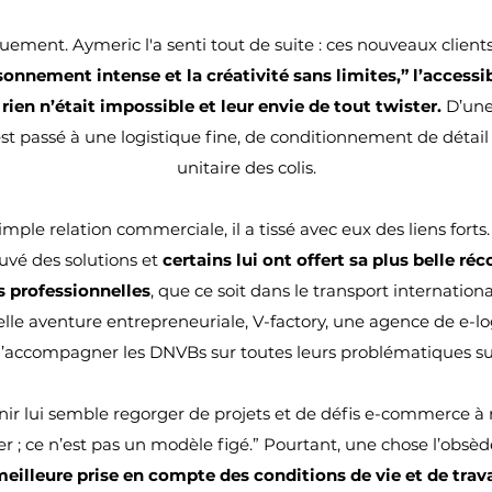
ement. Aymeric l'a senti tout de suite : ces nouveaux clients e
sonnement intense et la créativité sans limites,” l’accessi
rien n’était impossible et leur envie de tout twister.
D’une
l est passé à une logistique fine, de conditionnement de détail
unitaire des colis.
imple relation commerciale, il a tissé avec eux des liens forts
ouvé des solutions et
certains lui ont offert sa plus belle ré
s professionnelles
, que ce soit dans le transport internatio
lle aventure entrepreneuriale, V-factory, une agence de e-lo
’accompagner les DNVBs sur toutes leurs problématiques su
enir lui semble regorger de projets et de défis e-commerce à r
nter ; ce n’est pas un modèle figé.” Pourtant, une chose l’obsèd
meilleure prise en compte des conditions de vie et de trava