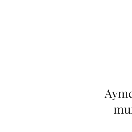
Ayme
mur