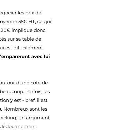
égocier les prix de
oyenne 35€ HT, ce qui
1.20€ implique donc
és sur sa table de
i est difficilement
s’empareront avec lui
’autour d’une côte de
 beaucoup. Parfois, les
on y est - bref, il est
s.
Nombreux sont les
e picking, un argument
un dédouanement.