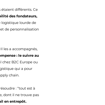
́taient différents. Ce
bilité des fondateurs,
 logistique lourde de
 et de personnalisation
. Il les a accompagnés,
compense : le suivre au
nal chez B2C Europe ou
gistique qui a pour
pply chain.
ésoudre : “tout est à
e, dont il ne trouve pas
il en entrepôt.