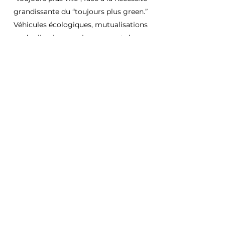
grandissante du “toujours plus green.”
Véhicules écologiques, mutualisations
des livraisons, mise en avant des
options de slow delivery sur les sites
marchands… Les idées sont là, mais la
route lui semble encore longue. Peut-
être est-ce là sa prochaine carte à jouer
? Imaginez un cabinet qui vous
proposerait des mix transport du plus
au moins écologique… et qui aurait un
modèle de rémunération corrélé aux
tonnes de CO2 économisées.
“
Ce que je veux, c’est créer une
entreprise résiliente qui traverse les
potentielles épreuves de manière
durable
,” conclut-il. Attendons alors de