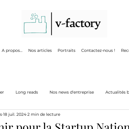
A propos...
Nos articles
Portraits
Contactez-nous !
Rec
ter
Long reads
Nos news d'entreprise
Actualités 
s
18 juil. 2024
2 min de lecture
ir pour la Startup Natio