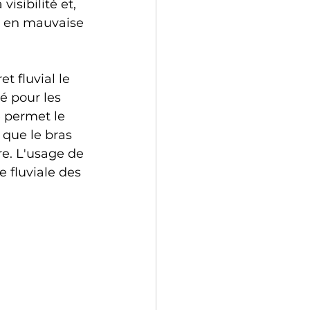
isibilité et, 
as en mauvaise 
t fluvial le 
é pour les 
 permet le 
 que le bras 
e. L'usage de 
 fluviale des 