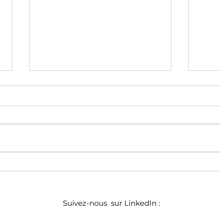
Google annonce le e-
Un s
commerce sans clic - les
pays.
infos de la quinzaine du
la q
12/05/2026
Suivez-nous sur LinkedIn :