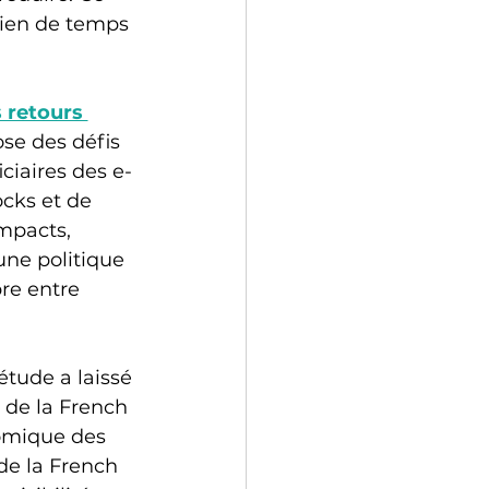
ien de temps 
 retours 
se des défis 
ciaires des e-
cks et de 
mpacts, 
ne politique 
bre entre 
étude a laissé 
s de la French 
omique des 
de la French 