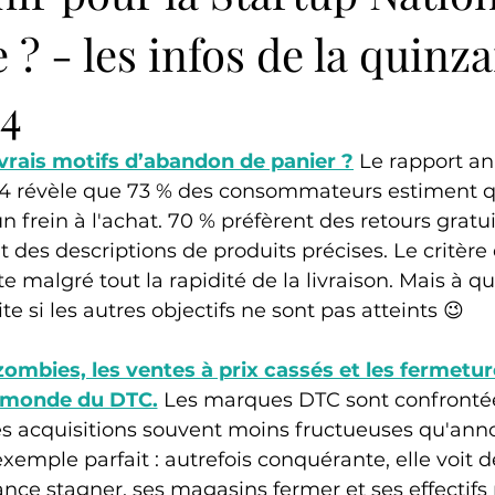
 ? - les infos de la quinz
24
 vrais motifs d’abandon de panier ?
Le rapport a
4 révèle que 73 % des consommateurs estiment qu
un frein à l'achat. 70 % préfèrent des retours gratui
 des descriptions de produits précises. Le critère q
e malgré tout la rapidité de la livraison. Mais à quo
ite si les autres objectifs ne sont pas atteints 😉
mbies, les ventes à prix cassés et les fermetur
 monde du DTC.
 Les marques DTC sont confrontée
s acquisitions souvent moins fructueuses qu'anno
exemple parfait : autrefois conquérante, elle voit 
ance stagner, ses magasins fermer et ses effectifs 