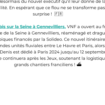
ésormais du nouvel exécutif qu'il leur donne de la v
bilité. En espérant que ce flou ne se transforme p
surprise !
 🇫🇷
bis sur la Seine à Gennevilliers.
 VNF a ouvert au fre
e de la Seine à Gennevilliers, réaménagé et dragu
ques financés par la Solideo. Ce nouvel itinéraire
des unités fluviales entre Le Havre et Paris, alors
-Denis est dédié à Paris 2024 jusqu'au 12 septembr
 continuera après les Jeux, soutenant la logistique
grands chantiers franciliens ! ⛴️