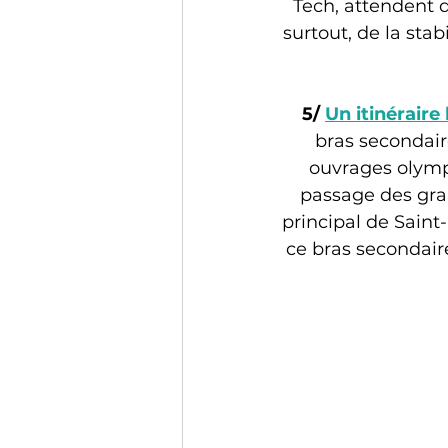
Tech, attendent d
surtout, de la sta
5/ 
Un itinéraire 
bras secondair
ouvrages olympi
passage des gran
principal de Saint
ce bras secondaire