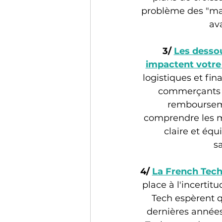
problème des "ma
av
3/ 
Les dessou
impactent votre
logistiques et fi
commerçants à
rembourseme
comprendre les mo
claire et équ
sa
4/ 
La French Tech 
place à l'incertit
Tech espèrent 
dernières années,