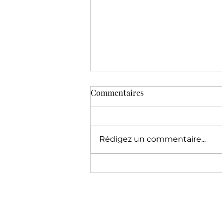
Commentaires
Rédigez un commentaire...
Everlane, BHV, Relais Colis :
trois histoires, une rupture -
les infos de la quinzaine du
26/05/2026