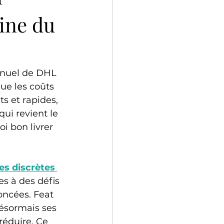
aine du
nnuel de DHL 
e les coûts 
ts et rapides, 
ui revient le 
i bon livrer 
es discrètes 
s à des défis 
ncées. Feat 
désormais ses 
réduire. Ce 