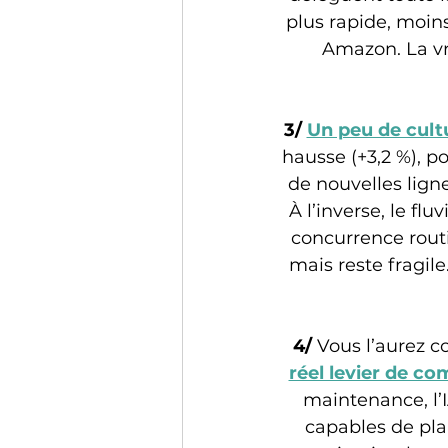
plus rapide, moins
Amazon. La vr
3/ 
Un peu de cult
hausse (+3,2 %), p
de nouvelles ligne
À l’inverse, le fl
concurrence rout
mais reste fragil
4/ 
Vous l’aurez c
réel levier de com
maintenance, l’
capables de plan