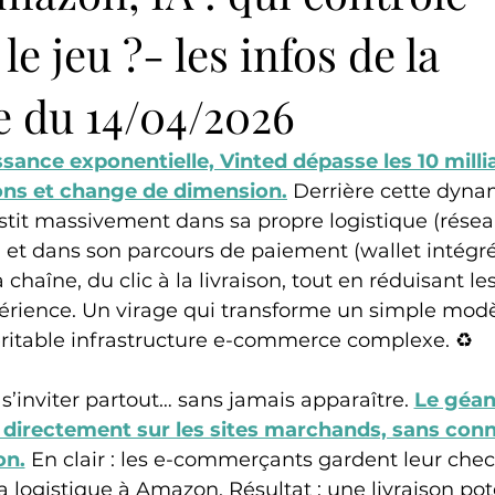
e jeu ?- les infos de la
e du 14/04/2026
sance exponentielle, Vinted dépasse les 10 milli
ons et change de dimension.
Derrière cette dynam
stit massivement dans sa propre logistique (résea
) et dans son parcours de paiement (wallet intégré).
 chaîne, du clic à la livraison, tout en réduisant le
expérience. Un virage qui transforme un simple mod
ritable infrastructure e-commerce complexe. ♻️
’inviter partout… sans jamais apparaître.
Le géan
 directement sur les sites marchands, sans conn
n.
En clair : les e-commerçants gardent leur chec
a logistique à Amazon. Résultat : une livraison po