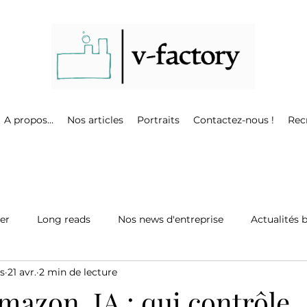
A propos...
Nos articles
Portraits
Contactez-nous !
Rec
ter
Long reads
Nos news d'entreprise
Actualités 
s
21 avr.
2 min de lecture
mazon, IA : qui contrôle