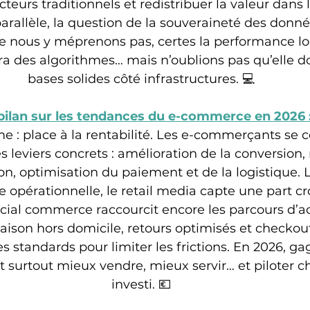
acteurs traditionnels et redistribuer la valeur dans 
parallèle, la question de la souveraineté des donné
ne nous y méprenons pas, certes la performance lo
 des algorithmes… mais n’oublions pas qu’elle doi
bases solides côté infrastructures. 💻
 bilan sur les tendances du e-commerce en 2026 
e : place à la rentabilité. Les e-commerçants se 
 leviers concrets : amélioration de la conversion, 
on, optimisation du paiement et de la logistique. L’I
pérationnelle, le retail media capte une part cro
social commerce raccourcit encore les parcours d’a
raison hors domicile, retours optimisés et checkout
 standards pour limiter les frictions. En 2026, ga
 surtout mieux vendre, mieux servir… et piloter c
investi. 💶