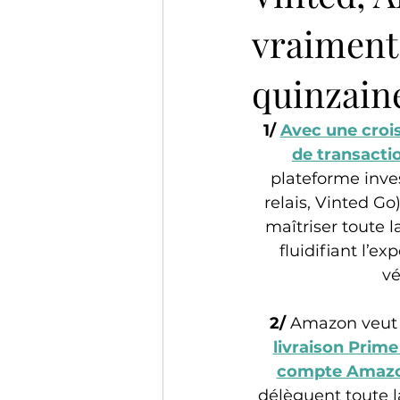
vraiment l
quinzain
1/ 
Avec une crois
de transacti
plateforme inve
relais, Vinted Go
maîtriser toute la
fluidifiant l’
vé
2/ 
Amazon veut s
livraison Prime
compte Amazo
délèguent toute l