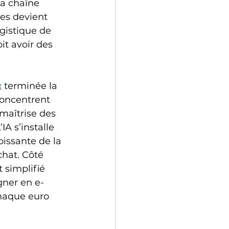
la chaîne 
es devient 
gistique de 
t avoir des 
:
 terminée la 
concentrent 
maîtrise des 
A s’installe 
issante de la 
chat. Côté 
 simplifié 
gner en e-
haque euro 