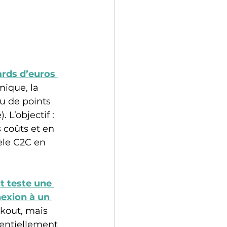
ards d’euros 
ique, la 
u de points 
 L’objectif : 
s coûts et en 
èle C2C en 
t teste une 
exion à un 
kout, mais 
tentiellement 