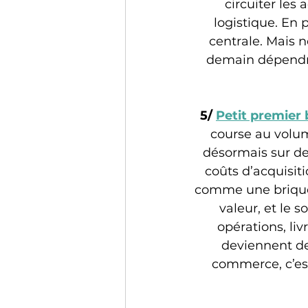
circuiter les 
logistique. En 
centrale. Mais 
demain dépendra
5/ 
Petit premier
course au volum
désormais sur des
coûts d’acquisiti
comme une brique o
valeur, et le 
opérations, liv
deviennent des
commerce, c’est