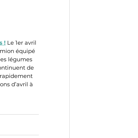
 !
 Le 1er avril 
camion équipé 
des légumes 
ontinuent de 
, rapidement 
ns d’avril à 