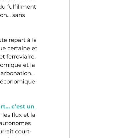
u fulfillment 
on… sans 
ute repart à la 
e certaine et 
 ferroviaire. 
nomique et la 
carbonation… 
re économique 
rt… c’est un 
es flux et la 
s autonomes 
rrait court-