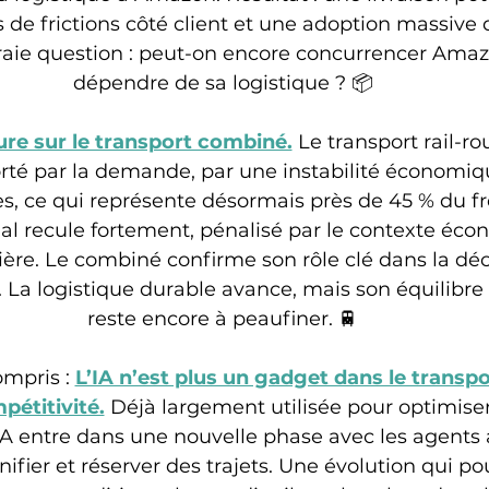
 de frictions côté client et une adoption massive d
aie question : peut-on encore concurrencer Amaz
dépendre de sa logistique ? 📦
ure sur le transport combiné.
 Le transport rail-ro
orté par la demande, par une instabilité économiqu
s, ce qui représente désormais près de 45 % du fret
uvial recule fortement, pénalisé par le contexte éco
ière. Le combiné confirme son rôle clé dans la dé
e. La logistique durable avance, mais son équilib
reste encore à peaufiner. 🚆
ompris :
L’IA n’est plus un gadget dans le transpo
pétitivité.
Déjà largement utilisée pour optimiser l
IA entre dans une nouvelle phase avec les agent
ifier et réserver des trajets. Une évolution qui pou