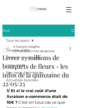
Post
Tous les posts
V-Factory Insights
Tous les posts
23 mai 2023
2 min de lecture
Livrer 23 millions de
5 liens à ne pas rater
bouquets de fleurs - les
Long reads
Nos news d'entreprise
infos de la quinzaine du
Actualités business
22/05/23
1/ Et si le vrai coût d’une 
livraison e-commerce était de 
10€ ?
 C’est en tous cas ce que 