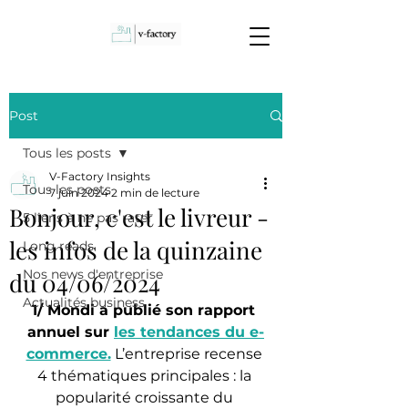
Post
Tous les posts
V-Factory Insights
Tous les posts
7 juin 2024
2 min de lecture
Bonjour, c'est le livreur -
5 liens à ne pas rater
les infos de la quinzaine
Long reads
Nos news d'entreprise
du 04/06/2024
Actualités business
1/ Mondi a publié son rapport 
annuel sur 
les tendances du e-
commerce.
 L’entreprise recense 
4 thématiques principales : la 
popularité croissante du 