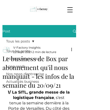
Post
Tous les posts
V-Factory Insights
Tous les posts
22 sept. 2021
2 min de lecture
Le business de Box par
5 liens à ne pas rater
abonnement qu'il nous
Long reads
Nos news d'entreprise
manquait - les infos de la
Actualités business
semaine du 20/09/21
1/ La SITL, grande messe de la 
logistique française
, s’est
tenue la semaine dernière à la 
Porte de Versailles. Du côté des 