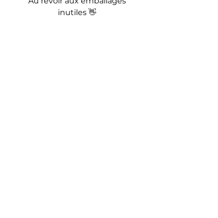
Au revoir aux emballages 
inutiles 👋 
Bonus : 
Un monde sans les 
métiers de la logistique, serait-
ce la fin du monde ?
Et bien, 
c’est possible. Sans les différents 
canaux gérés par les équipes 
pour transporter la nourriture, 
les médicaments ou les biens 