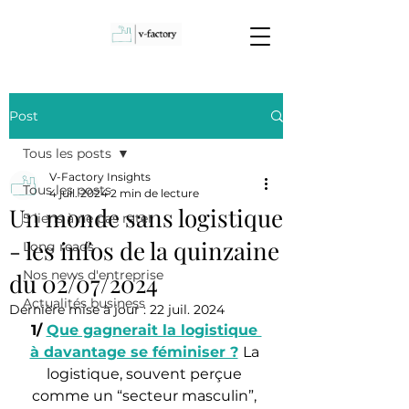
Post
Tous les posts
V-Factory Insights
Tous les posts
4 juil. 2024
2 min de lecture
Un monde sans logistique
5 liens à ne pas rater
- les infos de la quinzaine
Long reads
Nos news d'entreprise
du 02/07/2024
Actualités business
Dernière mise à jour :
22 juil. 2024
1/ 
Que gagnerait la logistique 
à davantage se féminiser ?
La 
logistique, souvent perçue 
comme un “secteur masculin”, 